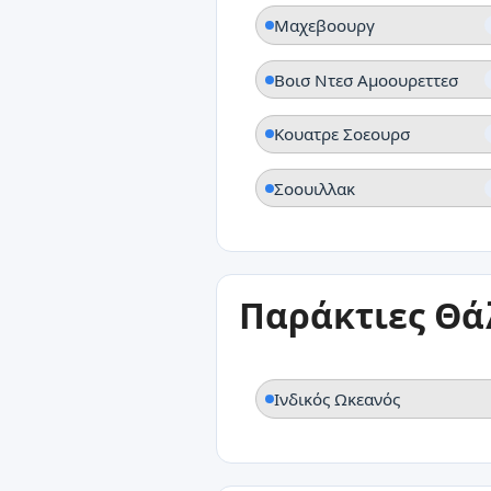
Μαχεβοουργ
Βοισ Ντεσ Αμοουρεττεσ
Κουατρε Σοεουρσ
Σοουιλλακ
Παράκτιες Θά
Ινδικός Ωκεανός