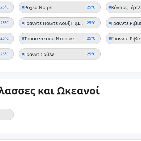
Ροχεσ Νοιρε
Κόλπος Τέρτλ
25°C
25°C
Γρανντε Ποιντε Αουξ Πιμεντσ
Γρανντε Ριβι
25°C
25°C
Τροου ντεαου Ντοουκε
Γρανντε Ριβι
25°C
25°C
Γρανντ Σαβλε
25°C
25°C
λασσες και Ωκεανοί