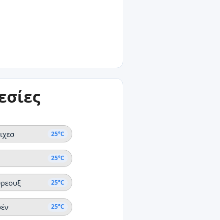
25°C
 Μαλχεουρεουξ
25°C
εσίες
ντε Ποιντε Αουξ..
ιχεσ
25°C
25°C
ρεουξ
25°C
έν
25°C