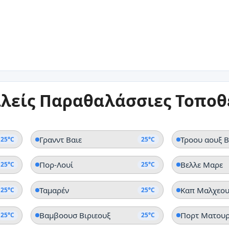
25°C
Ταμαρέν
Καπ
25°C
ιλείς Παραθαλάσσιες Τοποθ
Κόλπος Τέρτλ
Γραν
Γρανντ Βαιε
Τροου αουξ Β
25°C
25°C
Πορ-Λουί
Βελλε Μαρε
25°C
25°C
Ταμαρέν
Καπ Μαλχεου
25°C
25°C
Βαμβοουσ Βιριεουξ
Πορτ Ματουρ
25°C
25°C