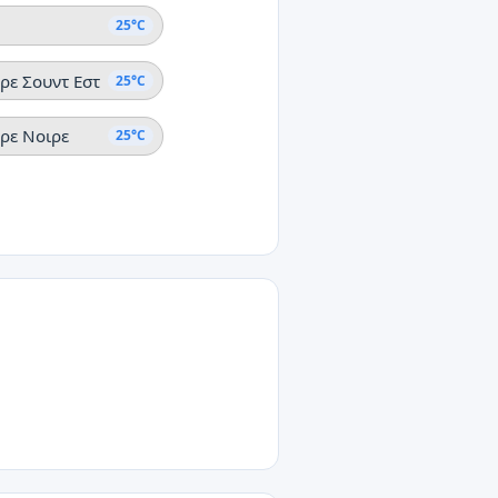
25°C
ερε Σουντ Εστ
25°C
ερε Νοιρε
25°C