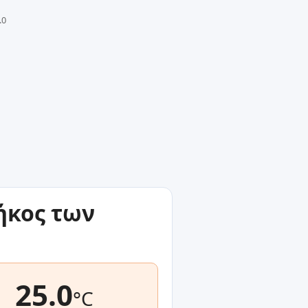
.0
ήκος των
25.0
°C