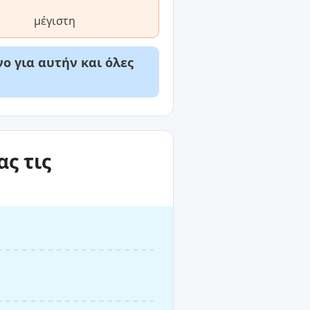
μέγιστη
ο για αυτήν και όλες
ς τις