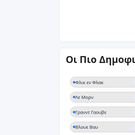
25°C
Γρανντ Γαουβε
25°C
Οι Πιο Δημοφ
Ροχεσ Νοιρε
Φλικ εν Φλακ
Λε Μορν
Γρανντ Γαουβε
Βλουε Βαυ