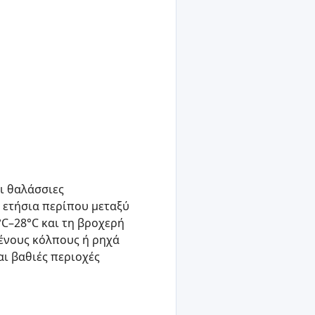
ει θαλάσσιες
 ετήσια περίπου μεταξύ
°C–28°C και τη βροχερή
ένους κόλπους ή ρηχά
αι βαθιές περιοχές