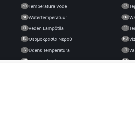
Temperatura Vode
Te
HR
CS
Watertemperatuur
Wa
NL
EN
Veden Lämpötila
Te
FI
FR
Θερμοκρασία Νερού
Ví
EL
HU
Ūdens Temperatūra
Va
LV
LT
New Zealand Watertemp
Va
NZ
NO
Temperatura da Água
Te
PT
RO
Температура Воде
Te
SR
SK
Temperatura del Agua
Va
ES
SV
Температура Води
UK
t – Με την επιφύλαξη παντός δικαιώματος