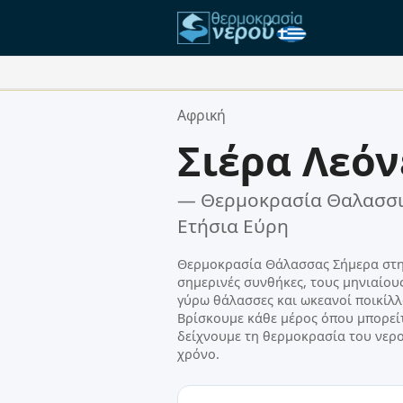
Οι Αγαπημένες σας Τοποθεσίες
Αφρική
Η λίστα αγαπημένων σας είναι ά
Σιέρα Λεόν
— Θερμοκρασία Θαλασσι
Ετήσια Εύρη
Θερμοκρασία Θάλασσας Σήμερα στην 
σημερινές συνθήκες, τους μηνιαίου
γύρω θάλασσες και ωκεανοί ποικίλλ
Βρίσκουμε κάθε μέρος όπου μπορείτ
δείχνουμε τη θερμοκρασία του νερο
χρόνο.