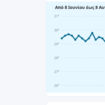
Από 8 Ιουνίου έως 8 Α
31°
30°
29°
28°
27°
26°