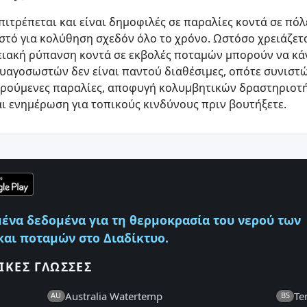
πιτρέπεται και είναι δημοφιλές σε παραλίες κοντά σε πόλ
ζεστό για κολύθηση σχεδόν όλο το χρόνο. Ωστόσο χρειάζετ
μειακή ρύπανση κοντά σε εκβολές ποταμών μπορούν να κά
αυαγοσωστών δεν είναι παντού διαθέσιμες, οπότε συνισ
υρούμενες παραλίες, αποφυγή κολυμβητικών δραστηριοτή
ι ενημέρωση για τοπικούς κινδύνους πριν βουτήξετε.
ένα δεδομένα για τη θερμοκρασία του νερού των
αι ποταμών στο Διαδίκτυο.
ΙΚΈΣ ΓΛΏΣΣΕΣ
Australia Watertemp
Te
AU
BS