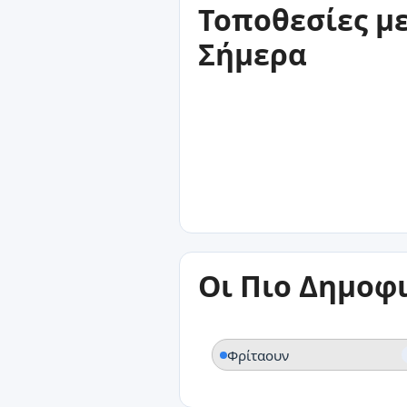
Τοποθεσίες μ
Σήμερα
28°C
Οι Πιο Δημοφ
Φρίταουν
Φρίταουν