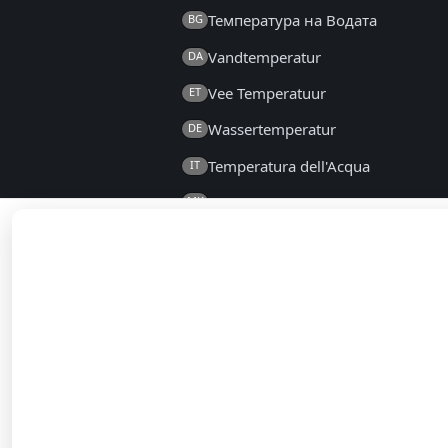
Температура на Водата
BG
Vandtemperatur
DA
Vee Temperatuur
ET
Wassertemperatur
DE
Temperatura dell'Acqua
IT
Температура на Водата
MK
Temperatura Wody
PL
Температура воды
RU
Temperatura Vode
SL
Su Sıcaklığı
TR
2014 - 2026 © el.seatemperature.ne