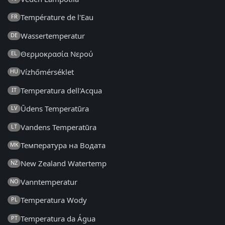
Température de l'Eau
FR
Wassertemperatur
DE
Θερμοκρασία Νερού
EL
Vízhőmérséklet
HU
Temperatura dell'Acqua
IT
Ūdens Temperatūra
LV
Vandens Temperatūra
LT
Температура на Водата
MK
New Zealand Watertemp
NZ
Vanntemperatur
NO
Temperatura Wody
PL
Temperatura da Água
PT