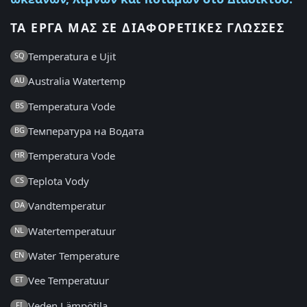
ΤΑ ΈΡΓΑ ΜΑΣ ΣΕ ΔΙΑΦΟΡΕΤΙΚΈΣ ΓΛΏΣΣΕΣ
Temperatura e Ujit
SQ
Australia Watertemp
AU
Temperatura Vode
BS
Температура на Водата
BG
Temperatura Vode
HR
Teplota Vody
CS
Vandtemperatur
DA
Watertemperatuur
NL
Water Temperature
EN
Vee Temperatuur
ET
Veden Lämpötila
FI