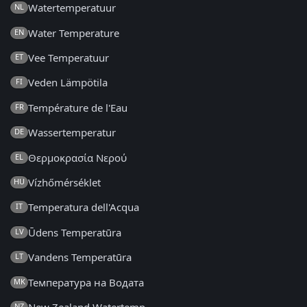
Watertemperatuur
NL
Water Temperature
EN
Vee Temperatuur
ET
Veden Lämpötila
FI
Température de l'Eau
FR
Wassertemperatur
DE
Θερμοκρασία Νερού
EL
Vízhőmérséklet
HU
Temperatura dell'Acqua
IT
Ūdens Temperatūra
LV
Vandens Temperatūra
LT
Температура на Водата
MK
New Zealand Watertemp
NZ