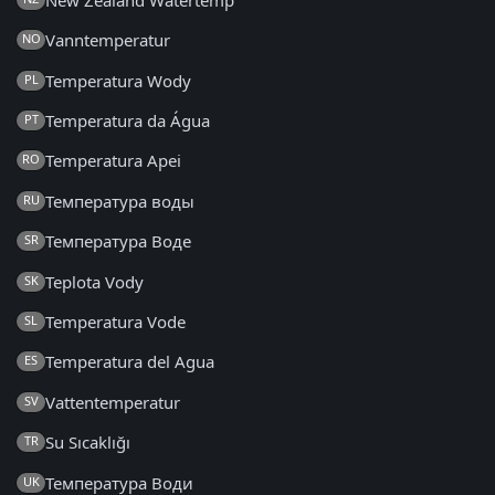
Vanntemperatur
NO
Temperatura Wody
PL
Temperatura da Água
PT
Temperatura Apei
RO
Температура воды
RU
Температура Воде
SR
Teplota Vody
SK
Temperatura Vode
SL
Temperatura del Agua
ES
Vattentemperatur
SV
Su Sıcaklığı
TR
Температура Води
UK