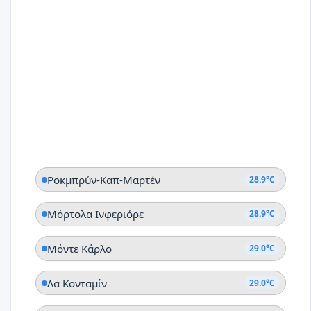
Ροκμπρύν-Καπ-Μαρτέν
28.9°C
Μόρτολα Ινφεριόρε
28.9°C
Μόντε Κάρλο
29.0°C
Λα Κονταμίν
29.0°C