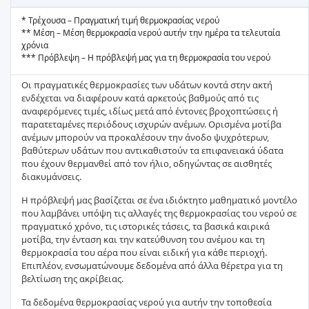
* Τρέχουσα – Πραγματική τιμή θερμοκρασίας νερού
** Μέση – Μέση θερμοκρασία νερού αυτήν την ημέρα τα τελευταία
χρόνια
*** Πρόβλεψη – Η πρόβλεψή μας για τη θερμοκρασία του νερού
Οι πραγματικές θερμοκρασίες των υδάτων κοντά στην ακτή
ενδέχεται να διαφέρουν κατά αρκετούς βαθμούς από τις
αναφερόμενες τιμές, ιδίως μετά από έντονες βροχοπτώσεις ή
παρατεταμένες περιόδους ισχυρών ανέμων. Ορισμένα μοτίβα
ανέμων μπορούν να προκαλέσουν την άνοδο ψυχρότερων,
βαθύτερων υδάτων που αντικαθιστούν τα επιφανειακά ύδατα
που έχουν θερμανθεί από τον ήλιο, οδηγώντας σε αισθητές
διακυμάνσεις.
Η πρόβλεψή μας βασίζεται σε ένα ιδιόκτητο μαθηματικό μοντέλο
που λαμβάνει υπόψη τις αλλαγές της θερμοκρασίας του νερού σε
πραγματικό χρόνο, τις ιστορικές τάσεις, τα βασικά καιρικά
μοτίβα, την ένταση και την κατεύθυνση του ανέμου και τη
θερμοκρασία του αέρα που είναι ειδική για κάθε περιοχή.
Επιπλέον, ενσωματώνουμε δεδομένα από άλλα θέρετρα για τη
βελτίωση της ακρίβειας.
Τα δεδομένα θερμοκρασίας νερού για αυτήν την τοποθεσία