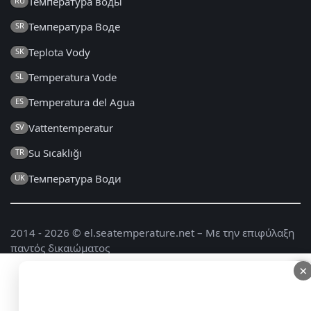
Температура воды
RU
Температура Воде
SR
Teplota Vody
SK
Temperatura Vode
SL
Temperatura del Agua
ES
Vattentemperatur
SV
Su Sıcaklığı
TR
Температура Води
UK
2014 - 2026 © el.seatemperature.net – Με την επιφύλαξη
παντός δικαιώματος
Συχνές Ερωτήσεις
|
Γενικοί Όροι και Προϋποθέσεις
|
×
×
Πολιτική Απορρήτου
|
Επικοινωνία