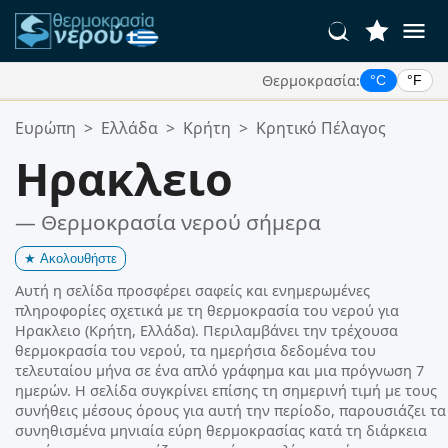
Θερμοκρασία:
°C
°F
Οι Αγαπημένες σας Τοποθεσίες:
Ευρώπη
>
Ελλάδα
>
Κρήτη
>
Κρητικό Πέλαγος
Η λίστα αγαπημένων σας είναι άδεια.
Ηρακλειο
— Θερμοκρασία νερού σήμερα
★
Ακολουθήστε
Αυτή η σελίδα προσφέρει σαφείς και ενημερωμένες
πληροφορίες σχετικά με τη θερμοκρασία του νερού για
Ηρακλειο (Κρήτη, Ελλάδα). Περιλαμβάνει την τρέχουσα
θερμοκρασία του νερού, τα ημερήσια δεδομένα του
τελευταίου μήνα σε ένα απλό γράφημα και μια πρόγνωση 7
ημερών. Η σελίδα συγκρίνει επίσης τη σημερινή τιμή με τους
συνήθεις μέσους όρους για αυτή την περίοδο, παρουσιάζει τα
συνηθισμένα μηνιαία εύρη θερμοκρασίας κατά τη διάρκεια