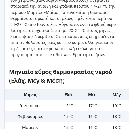
τον χειμώνα (Ιανουάριος–Φεβρουάριος), ανεβαίνει
σταδιακά την άνοιξη και φτάνει περίπου 17–21 °C την
περίοδο Μαρτίου–Μαΐου. Το καλοκαίρι η θάλασσα
θερμαίνεται αρκετά και οι μέσες τιμές είναι περίπου
24–27 °C από Ιούνιο έως Αύγουστο, ενώ το φθινόπωρο
διατηρείται σχετικά ζεστή με 20–24 °C στους μήνες
Σεπτέμβριο–Νοέμβριο. Οι διακυμάνσεις επηρεάζονται
από τις θαλάσσιες ροές και τον καιρό, αλλά γενικά οι
τιμές αυτές προσφέρουν ασφαλή εικόνα για τον
προγραμματισμό των υδάτινων δραστηριοτήτων.
Μηνιαίο εύρος θερμοκρασίας νερού
(Ελάχ, Μέγ & Μέση)
Μήνας
Ελά
Μέσ
Μέγ
Ιανουάριος
15°C
17°C
19°C
Φεβρουάριος
15°C
16°C
18°C
Μάρτιος
15°C
16°C
18°C