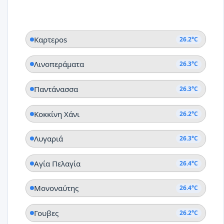
Καρτεροs
26.2°C
Λινοπεράματα
26.3°C
Παντάνασσα
26.3°C
Κοκκίνη Χάνι
26.2°C
Λυγαριά
26.3°C
Αγία Πελαγία
26.4°C
Μονοναύτης
26.4°C
Γουβες
26.2°C