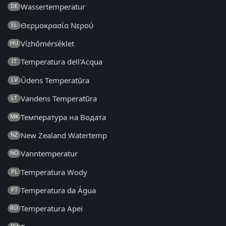
Wassertemperatur
DE
Θερμοκρασία Νερού
EL
Vízhőmérséklet
HU
Temperatura dell'Acqua
IT
Ūdens Temperatūra
LV
Vandens Temperatūra
LT
Температура на Водата
MK
New Zealand Watertemp
NZ
Vanntemperatur
NO
Temperatura Wody
PL
Temperatura da Água
PT
Temperatura Apei
RO