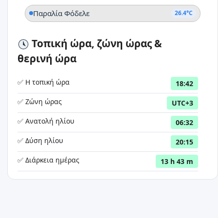
Παραλία Φόδελε
26.4°C
Τοπική ώρα, ζώνη ώρας &
θερινή ώρα
✅ Η τοπική ώρα
18:42
✅ Ζώνη ώρας
UTC+3
✅ Ανατολή ηλίου
06:32
✅ Δύση ηλίου
20:15
✅ Διάρκεια ημέρας
13 h 43 m