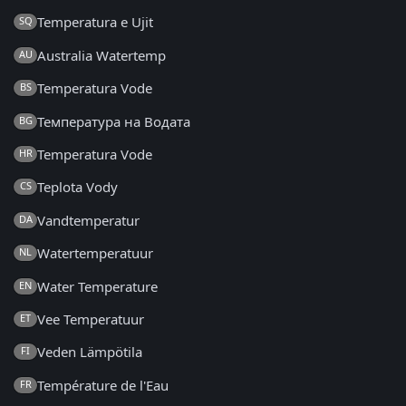
Temperatura e Ujit
SQ
Australia Watertemp
AU
Temperatura Vode
BS
Температура на Водата
BG
Temperatura Vode
HR
Teplota Vody
CS
Vandtemperatur
DA
Watertemperatuur
NL
Water Temperature
EN
Vee Temperatuur
ET
Veden Lämpötila
FI
Température de l'Eau
FR