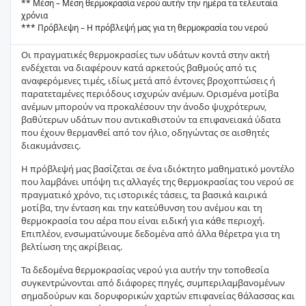
** Μέση – Μέση θερμοκρασία νερού αυτήν την ημέρα τα τελευταία
χρόνια
*** Πρόβλεψη – Η πρόβλεψή μας για τη θερμοκρασία του νερού
Οι πραγματικές θερμοκρασίες των υδάτων κοντά στην ακτή
ενδέχεται να διαφέρουν κατά αρκετούς βαθμούς από τις
αναφερόμενες τιμές, ιδίως μετά από έντονες βροχοπτώσεις ή
παρατεταμένες περιόδους ισχυρών ανέμων. Ορισμένα μοτίβα
ανέμων μπορούν να προκαλέσουν την άνοδο ψυχρότερων,
βαθύτερων υδάτων που αντικαθιστούν τα επιφανειακά ύδατα
που έχουν θερμανθεί από τον ήλιο, οδηγώντας σε αισθητές
διακυμάνσεις.
Η πρόβλεψή μας βασίζεται σε ένα ιδιόκτητο μαθηματικό μοντέλο
που λαμβάνει υπόψη τις αλλαγές της θερμοκρασίας του νερού σε
πραγματικό χρόνο, τις ιστορικές τάσεις, τα βασικά καιρικά
μοτίβα, την ένταση και την κατεύθυνση του ανέμου και τη
θερμοκρασία του αέρα που είναι ειδική για κάθε περιοχή.
Επιπλέον, ενσωματώνουμε δεδομένα από άλλα θέρετρα για τη
βελτίωση της ακρίβειας.
Τα δεδομένα θερμοκρασίας νερού για αυτήν την τοποθεσία
συγκεντρώνονται από διάφορες πηγές, συμπεριλαμβανομένων
σημαδούρων και δορυφορικών χαρτών επιφανείας θάλασσας και