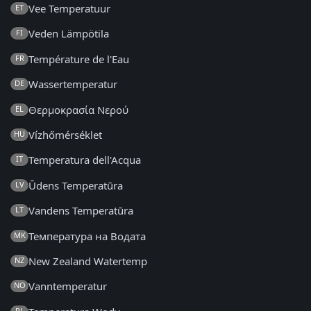
Vee Temperatuur
ET
Veden Lämpötila
FI
Température de l'Eau
FR
Wassertemperatur
DE
Θερμοκρασία Νερού
EL
Vízhőmérséklet
HU
Temperatura dell'Acqua
IT
Ūdens Temperatūra
LV
Vandens Temperatūra
LT
Температура на Водата
MK
New Zealand Watertemp
NZ
Vanntemperatur
NO
PL