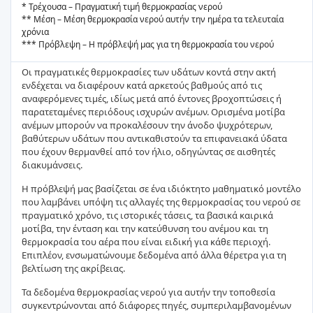
* Τρέχουσα – Πραγματική τιμή θερμοκρασίας νερού
** Μέση – Μέση θερμοκρασία νερού αυτήν την ημέρα τα τελευταία
χρόνια
*** Πρόβλεψη – Η πρόβλεψή μας για τη θερμοκρασία του νερού
Οι πραγματικές θερμοκρασίες των υδάτων κοντά στην ακτή
ενδέχεται να διαφέρουν κατά αρκετούς βαθμούς από τις
αναφερόμενες τιμές, ιδίως μετά από έντονες βροχοπτώσεις ή
παρατεταμένες περιόδους ισχυρών ανέμων. Ορισμένα μοτίβα
ανέμων μπορούν να προκαλέσουν την άνοδο ψυχρότερων,
βαθύτερων υδάτων που αντικαθιστούν τα επιφανειακά ύδατα
που έχουν θερμανθεί από τον ήλιο, οδηγώντας σε αισθητές
διακυμάνσεις.
Η πρόβλεψή μας βασίζεται σε ένα ιδιόκτητο μαθηματικό μοντέλο
που λαμβάνει υπόψη τις αλλαγές της θερμοκρασίας του νερού σε
πραγματικό χρόνο, τις ιστορικές τάσεις, τα βασικά καιρικά
μοτίβα, την ένταση και την κατεύθυνση του ανέμου και τη
θερμοκρασία του αέρα που είναι ειδική για κάθε περιοχή.
Επιπλέον, ενσωματώνουμε δεδομένα από άλλα θέρετρα για τη
βελτίωση της ακρίβειας.
Τα δεδομένα θερμοκρασίας νερού για αυτήν την τοποθεσία
συγκεντρώνονται από διάφορες πηγές, συμπεριλαμβανομένων