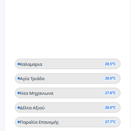
Καλαμαρια
28.5°C
Αγία Τριάδα
28.0°C
Νεα Μηχανιωνα
27.8°C
Δέλτα Αξιού
28.0°C
Παραλία Επανομής
27.7°C