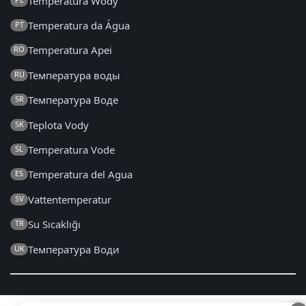
Temperatura Wody
Temperatura da Água
PT
Temperatura Apei
RO
Температура воды
RU
Температура Воде
SR
Teplota Vody
SK
Temperatura Vode
SL
Temperatura del Agua
ES
Vattentemperatur
SV
Su Sıcaklığı
TR
Температура Води
UK
2014 - 2026 © el.seatemperature.net – Με την επιφύλαξη