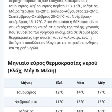
περιοχή παρουσιάζουν εποχικές διακυμάνσεις:
Ιανουάριος–Φεβρουάριος περίπου 13–15°C, Μάρτιος–
Μάιος περίπου 13–20°C, Ιούνιος–Αύγουστος 22–26°C,
Σεπτέμβριος–Οκτώβριος 20–24°C και Νοέμβριος–
Δεκέμβριος 15–17°C. Στον Θερμαϊκό η θάλασσα είναι
γενικά ρηχότερη κοντά στις ακτές της πόλης, γεγονός
που ευνοεί τα πιο γρήγορα ανοίγματα σε θερμότερες
θερμοκρασίες την άνοιξη και το καλοκαίρι, ενώ η
διαύγεια ποικίλλει ανάλογα με τις καιρικές συνθήκες
και τη ροή νερών.
Μηνιαίο εύρος θερμοκρασίας νερού
(Ελάχ, Μέγ & Μέση)
Μήνας
Ελά
Μέσ
Μέγ
Ιανουάριος
12°C
14°C
17°C
Φεβρουάριος
11°C
13°C
15°C
Μάρτιος
12°C
14°C
16°C