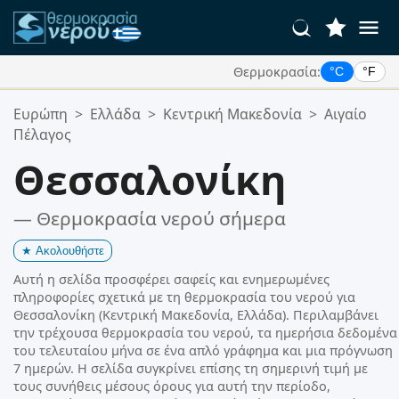
Θερμοκρασία:
°C
°F
Οι Αγαπημένες σας Τοποθεσίες:
Ευρώπη
>
Ελλάδα
>
Κεντρική Μακεδονία
>
Αιγαίο
Η λίστα αγαπημένων σας είναι άδεια.
Πέλαγος
Θεσσαλονίκη
— Θερμοκρασία νερού σήμερα
★
Ακολουθήστε
Αυτή η σελίδα προσφέρει σαφείς και ενημερωμένες
πληροφορίες σχετικά με τη θερμοκρασία του νερού για
Θεσσαλονίκη (Κεντρική Μακεδονία, Ελλάδα). Περιλαμβάνει
την τρέχουσα θερμοκρασία του νερού, τα ημερήσια δεδομένα
του τελευταίου μήνα σε ένα απλό γράφημα και μια πρόγνωση
7 ημερών. Η σελίδα συγκρίνει επίσης τη σημερινή τιμή με
τους συνήθεις μέσους όρους για αυτή την περίοδο,