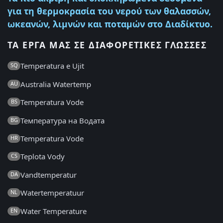
για τη θερμοκρασία του νερού των θαλασσών,
ωκεανών, λιμνών και ποταμών στο Διαδίκτυο.
ΤΑ ΈΡΓΑ ΜΑΣ ΣΕ ΔΙΑΦΟΡΕΤΙΚΈΣ ΓΛΏΣΣΕΣ
Temperatura e Ujit
SQ
Australia Watertemp
AU
Temperatura Vode
BS
Температура на Водата
BG
Temperatura Vode
HR
Teplota Vody
CS
Vandtemperatur
DA
Watertemperatuur
NL
Water Temperature
EN