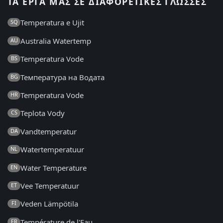
ΤΑ ΈΡΓΑ ΜΑΣ ΣΕ ΔΙΑΦΟΡΕΤΙΚΈΣ ΓΛΏΣΣΕΣ
Temperatura e Ujit
SQ
Australia Watertemp
AU
Temperatura Vode
BS
Температура на Водата
BG
Temperatura Vode
HR
Teplota Vody
CS
Vandtemperatur
DA
Watertemperatuur
NL
Water Temperature
EN
Vee Temperatuur
ET
Veden Lämpötila
FI
Température de l'Eau
FR