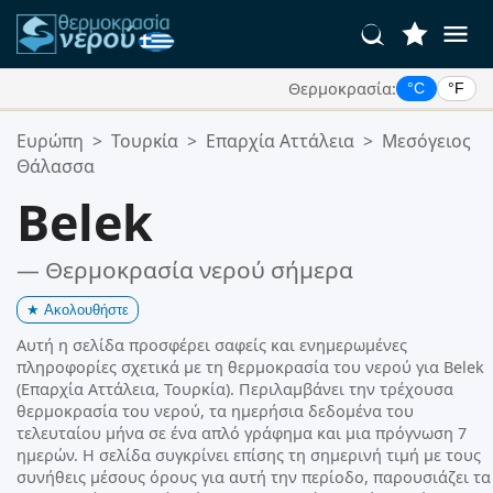
Θερμοκρασία:
°C
°F
Οι Αγαπημένες σας Τοποθεσίες:
Ευρώπη
>
Τουρκία
>
Επαρχία Αττάλεια
>
Μεσόγειος
Η λίστα αγαπημένων σας είναι άδεια.
Θάλασσα
Belek
— Θερμοκρασία νερού σήμερα
★
Ακολουθήστε
Αυτή η σελίδα προσφέρει σαφείς και ενημερωμένες
πληροφορίες σχετικά με τη θερμοκρασία του νερού για Belek
(Επαρχία Αττάλεια, Τουρκία). Περιλαμβάνει την τρέχουσα
θερμοκρασία του νερού, τα ημερήσια δεδομένα του
τελευταίου μήνα σε ένα απλό γράφημα και μια πρόγνωση 7
ημερών. Η σελίδα συγκρίνει επίσης τη σημερινή τιμή με τους
συνήθεις μέσους όρους για αυτή την περίοδο, παρουσιάζει τα