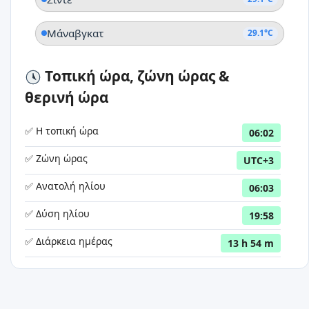
Μάναβγκατ
29.1°C
Τοπική ώρα, ζώνη ώρας &
θερινή ώρα
✅ Η τοπική ώρα
06:02
✅ Ζώνη ώρας
UTC+3
✅ Ανατολή ηλίου
06:03
✅ Δύση ηλίου
19:58
✅ Διάρκεια ημέρας
13 h 54 m