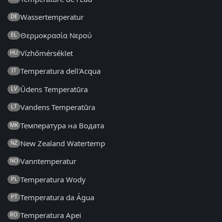
Wassertemperatur
DE
Θερμοκρασία Νερού
EL
Vízhőmérséklet
HU
Temperatura dell'Acqua
IT
Ūdens Temperatūra
LV
Vandens Temperatūra
LT
Температура на Водата
MK
New Zealand Watertemp
NZ
Vanntemperatur
NO
Temperatura Wody
PL
Temperatura da Água
PT
Temperatura Apei
RO