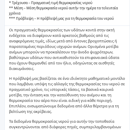
* Τρέχουσα – Πραγματική τιμή θερμοκρασίας νερού
** Μέση – Μέση θερμοκρασία νερού αυτήν την ημέρα τα τελευταία
χρόνια
*** Πρόβλεψη – Η πρόβλεψή μας για τη θερμοκρασία του νερού
Οι πραγματικές θερμοκρασίες των υδάτων κοντά στην ακτή
ενδέχεται να διαφέρουν κατά αρκετούς βαθμούς από τις
αναφερόμενες τιμές, ιδίως μετά από έντονες βροχοπτώσεις ή
παρατεταμένες περιόδους ισχυρών ανέμων. Ορισμένα μοτίβα
ανέμων μπορούν να προκαλέσουν την άνοδο ψυχρότερων,
βαθύτερων υδάτων που αντικαθιστούν τα επιφανειακά ύδατα
που έχουν θερμανθεί από τον ήλιο, οδηγώντας σε αισθητές
διακυμάνσεις.
Η πρόβλεψή μας βασίζεται σε ένα ιδιόκτητο μαθηματικό μοντέλο
που λαμβάνει υπόψη τις αλλαγές της θερμοκρασίας του νερού σε
πραγματικό χρόνο, τις ιστορικές τάσεις, τα βασικά καιρικά
μοτίβα, την ένταση και την κατεύθυνση του ανέμου και τη
θερμοκρασία του αέρα που είναι ειδική για κάθε περιοχή.
Επιπλέον, ενσωματώνουμε δεδομένα από άλλα θέρετρα για τη
βελτίωση της ακρίβειας.
Τα δεδομένα θερμοκρασίας νερού για αυτήν την τοποθεσία
συγκεντρώνονται από διάφορες πηγές, συμπεριλαμβανομένων