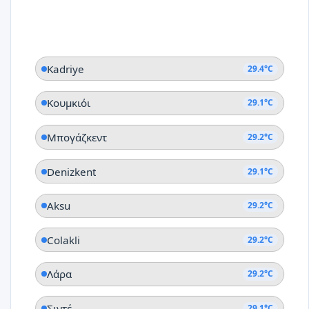
Kadriye
29.4°C
Κουμκιόι
29.1°C
Μπογάζκεντ
29.2°C
Denizkent
29.1°C
Aksu
29.2°C
Colakli
29.2°C
Λάρα
29.2°C
Σιντέ
29.1°C